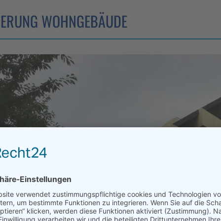
IERUNG WOHNGEBÄUDE
eländer
länder
r
hungen