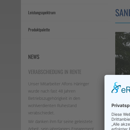
SAN
Leistungsspektrum
Treppen
Produktpalette
/
Treppeng
Balkone
NEWS
/
Balkonge
VERABSCHIEDUNG IN RENTE
Vordäche
/
Unser Mitarbeiter Alfons Häringer
Überdac
wurde nach fast 48 Jahren
/
Betriebszugehörigkeit in den
Carports
wohlverdienten Ruhestand
Türen
verabschiedet.
/
Wir danken ihm für seine geleistete
Tore
Arbeit, sein jahrelanges Engagement