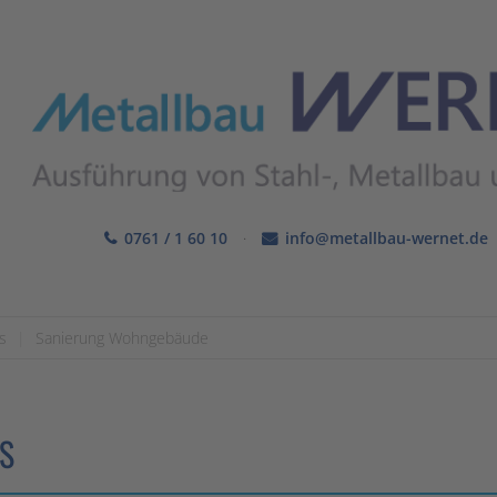
0761 / 1 60 10
·
info@metallbau-wernet.de
s
|
Sanierung Wohngebäude
S