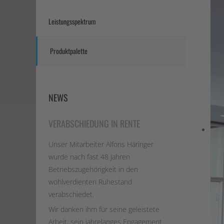
Leistungsspektrum
Treppen
Produktpalette
/
Treppeng
Balkone
NEWS
/
Balkonge
VERABSCHIEDUNG IN RENTE
Vordäche
/
Unser Mitarbeiter Alfons Häringer
Überdac
wurde nach fast 48 Jahren
/
Betriebszugehörigkeit in den
Carports
wohlverdienten Ruhestand
Türen
verabschiedet.
/
Wir danken ihm für seine geleistete
Tore
Arbeit, sein jahrelanges Engagement