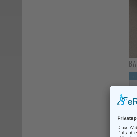
BA
me