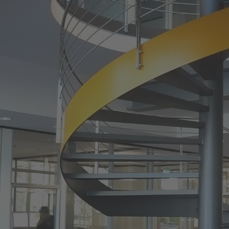
eländer
länder
r
hungen