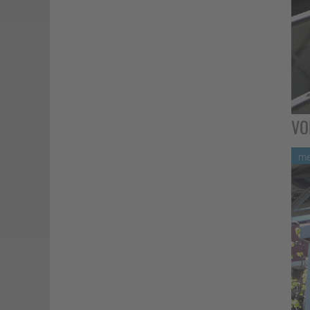
VO
me