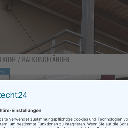
LKONE / BALKONGELÄNDER
hr...