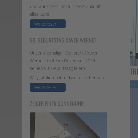
/
und wünschen ihm für seine Zukunft
Eingangs
alles Gute.
Schaufen
Weiterlesen ...
Handläuf
90. GEBURTSTAG XAVER WERNET
Tragwerk
für
Unser ehemaliger Seniorchef Xaver
Neu-
Wernet durfte im Dezember 2024
und
seinen 90. Geburtstag feiern.
TR
Umbaute
Wir gratulieren ihm dazu recht herzlich.
me
Sonderko
Weiterlesen ...
/
Blechbea
ZEIGER EINER SONNENUHR
Zäune