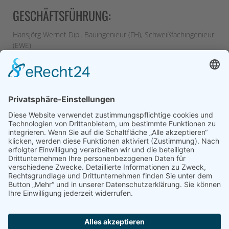
GESCHÄFTSFÜHRUNG:
Hansjörg Wernet Dipl. Bauingenieur (FH), Schweißfachingenieur
(EWE)
Philipp Wernet, Metallbaumeister, Schweißfachmann (IWS)
MITARBEITER:
zwei Meister
fünf Facharbeiter
ein Auszubildender
zwei Mitarbeiter in der kaufmännischen Abteilung
Kontakt
News
Impressum
Datenschutz